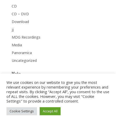
CD
CD – DVD
Download
jj
MDG Recordings
Media
Panoramica
Uncategorized
Meta
Accedi
We use cookies on our website to give you the most
relevant experience by remembering your preferences and
Feed dei contenuti
repeat visits. By clicking “Accept All”, you consent to the use
of ALL the cookies. However, you may visit "Cookie
Feed dei commenti
Settings" to provide a controlled consent.
WordPress.org
Cookie Settings
Accept All